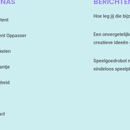
INAS
BERICHTE
Hoe leg jij die b
tent
Een onvergetelij
ent Oppasser
creatieve ideeën 
kelen
Speelgoedrobot m
antje
eindeloos speelp
gheid
act