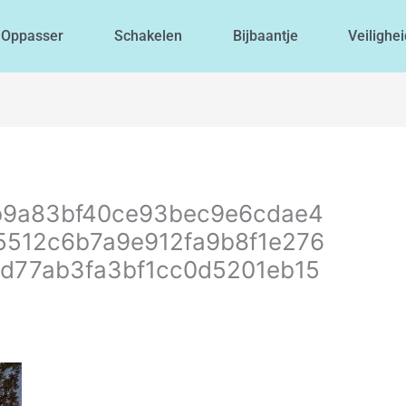
 Oppasser
Schakelen
Bijbaantje
Veilighe
b9a83bf40ce93bec9e6cdae4
5512c6b7a9e912fa9b8f1e276
d77ab3fa3bf1cc0d5201eb15