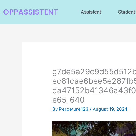
Skip
OPPASSISTENT
to
Assistent
Student
content
g7de5a29c9d55d512
ec81cae6bee5e287fb
da47152b41346a43f0
e65_640
By
Perpeture123
/
August 19, 2024