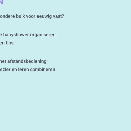
N
ijzondere buik voor eeuwig vast?
ke babyshower organiseren:
en tips
et afstandsbediening:
lezier en leren combineren